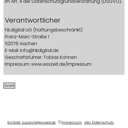
im Art. 4 der Datenschutzgrundverordnung (DSGVO).
Verantwortlicher
hk.digital UG (haftungsbeschränkt)
Franz-Marc-Straße 1
52076 Aachen
E-Mail: info@hkdigital.de
Geschäftsführer: Tobias Kohnen
Impressum: www.esszeit.de/impressum
Datenschutzbeauftragter
Zurück
Unseren Datenschutzbeauftragten erreichen Sie
unter:
hk.digital UG (haftungsbeschränkt)
Franz-Marc-Straße 1
52076 Aachen
©
Kontakt: support@esszeit.de
Impressum
allg. Datenschutz
datenschutzbeauftragter@esszeit.de