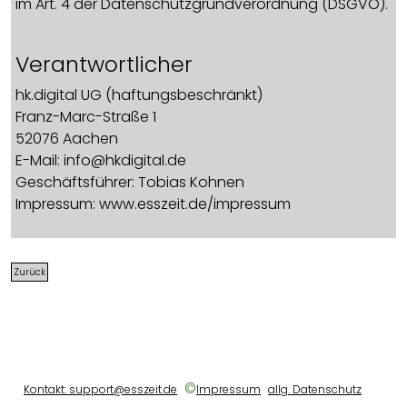
im Art. 4 der Datenschutzgrundverordnung (DSGVO).
Verantwortlicher
hk.digital UG (haftungsbeschränkt)
Franz-Marc-Straße 1
52076 Aachen
E-Mail: info@hkdigital.de
Geschäftsführer: Tobias Kohnen
Impressum: www.esszeit.de/impressum
Datenschutzbeauftragter
Zurück
Unseren Datenschutzbeauftragten erreichen Sie
unter:
hk.digital UG (haftungsbeschränkt)
Franz-Marc-Straße 1
52076 Aachen
©
Kontakt: support@esszeit.de
Impressum
allg. Datenschutz
datenschutzbeauftragter@esszeit.de